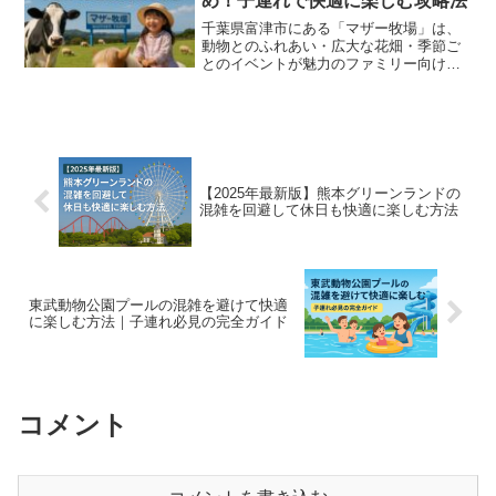
め！子連れで快適に楽しむ攻略法
千葉県富津市にある「マザー牧場」は、
動物とのふれあい・広大な花畑・季節ご
とのイベントが魅力のファミリー向けレ
ジャースポットです。特に子ども連れに
人気が高く、春休みや夏休み、ゴールデ
ンウィークなどの大型連休には多くの家
族連れでにぎわいます。し...
【2025年最新版】熊本グリーンランドの
混雑を回避して休日も快適に楽しむ方法
東武動物公園プールの混雑を避けて快適
に楽しむ方法｜子連れ必見の完全ガイド
コメント