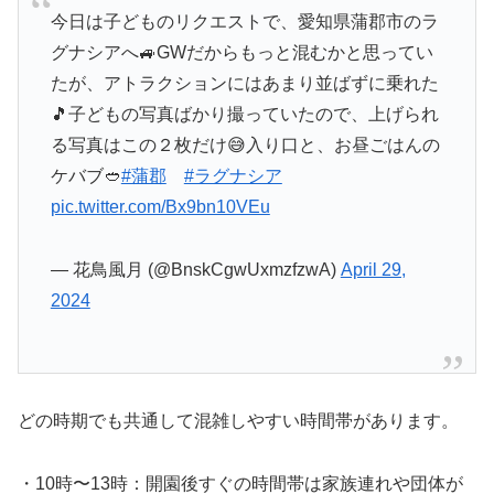
今日は子どものリクエストで、愛知県蒲郡市のラ
グナシアへ🚙GWだからもっと混むかと思ってい
たが、アトラクションにはあまり並ばずに乗れた
🎵子どもの写真ばかり撮っていたので、上げられ
る写真はこの２枚だけ😅入り口と、お昼ごはんの
ケバブ🥙
#蒲郡
#ラグナシア
pic.twitter.com/Bx9bn10VEu
— 花鳥風月 (@BnskCgwUxmzfzwA)
April 29,
2024
どの時期でも共通して混雑しやすい時間帯があります。
・10時〜13時：開園後すぐの時間帯は家族連れや団体が