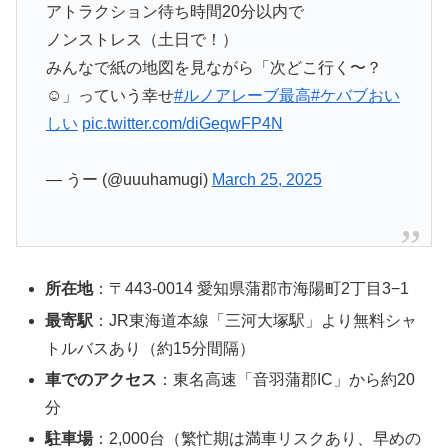
アトラクション待ち時間20分以内で
ノンストレス（土日で！）
みんなで紙の地図を見ながら「次どこ行く〜？
☺」っていう幸せ
#ルノアレーブ最高
#ケバブおい
しい
pic.twitter.com/diGeqwFP4N
— うー (@uuuhamugi)
March 25, 2025
所在地
：〒443-0014 愛知県蒲郡市海陽町2丁目3−1
最寄駅
：JR東海道本線「三河大塚駅」より無料シャ
トルバスあり（約15分間隔）
車でのアクセス
：東名高速「音羽蒲郡IC」から約20
分
駐車場
：2,000台（繁忙期は満車リスクあり、早めの