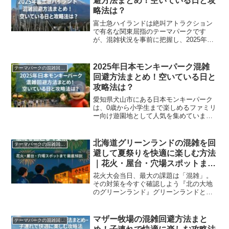
避方法まとめ！空いている日と攻
略法は？
富士急ハイランドは絶叫アトラクション
で有名な関東屈指のテーマパークです
が、混雑状況を事前に把握し、2025年の
混雑予想データを参考にして計画的に訪
問すれば驚くほど快適に楽しめます。こ
の記事では富士急ハイランドの混雑回避
2025年日本モンキーパーク混雑
テーマパークの混雑回避方法
法から駐車場攻略、アト...
回避方法まとめ！空いている日と
攻略法は？
愛知県犬山市にある日本モンキーパーク
は、0歳から小学生まで楽しめるファミリ
ー向け遊園地として人気を集めていま
す。30種類以上のアトラクションと夏期
限定プール「水の楽園 モンプル」で年間
を通じて楽しめますが、混雑回避のコツ
北海道グリーンランドの混雑を回
テーマパークの混雑回避方法
を知らないと待ち時間...
避して夏祭りを快適に楽しむ方法
｜花火・屋台・穴場スポットまで
徹底解説
花火大会当日、最大の課題は「混雑」。
その対策を今すぐ確認しよう『北の大地
のグリーンランド』グリーンランドと聞
くと熊本を思い浮かべると思いますが、
北海道にも存在します笑というわけで、
北海道グリーンランドにインパしまし
マザー牧場の混雑回避方法まと
テーマパークの混雑回避方法
た〜！#北海道グリーンラン...