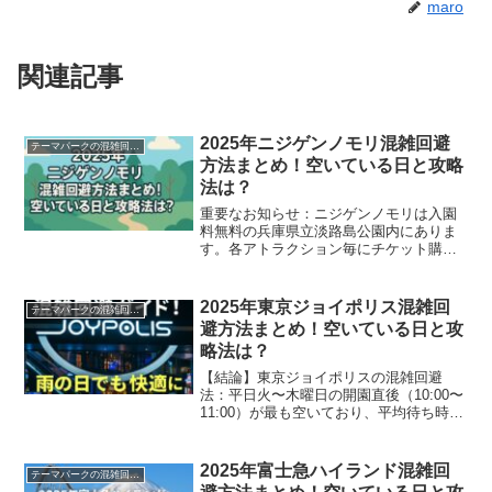
maro
関連記事
2025年ニジゲンノモリ混雑回避
テーマパークの混雑回避方法
方法まとめ！空いている日と攻略
法は？
重要なお知らせ：ニジゲンノモリは入園
料無料の兵庫県立淡路島公園内にありま
す。各アトラクション毎にチケット購入
が必要で、事前購入で混雑回避が可能で
す。ニジゲンノモリの混雑状況｜平日火
～木曜日が最も空いている理由ニジゲン
2025年東京ジョイポリス混雑回
テーマパークの混雑回避方法
ノモリは兵庫県淡路島にあ...
避方法まとめ！空いている日と攻
略法は？
【結論】東京ジョイポリスの混雑回避
法：平日火〜木曜日の開園直後（10:00〜
11:00）が最も空いており、平均待ち時間
15-30分で楽しめます。土日は60-120分待
ちになるため、事前チケット購入とデジ
タルフロアマップ活用が必須です。東
2025年富士急ハイランド混雑回
テーマパークの混雑回避方法
京・...