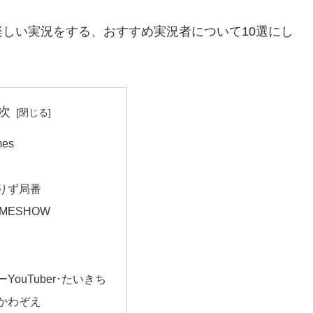
しい実況をする、おすすめ実況者について10選にし
次
mes
りず局番
MESHOW
YouTuber･たいきち
かわぞえ