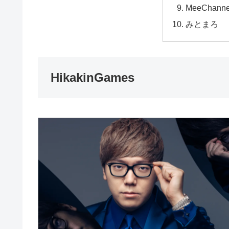
MeeChan
みとまろ
HikakinGames