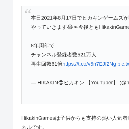
本日2021年8月17日でヒカキンゲームズ
やっていきます😂👊今後ともHikakinG
8年周年で
チャンネル登録者数521万人
再生回数61億
https://t.co/v5n7EJf2Ng
pic.
— HIKAKIN😎ヒカキン 【YouTuber】 (@hi
HikakinGamesは子供からも支持の熱い
ネルです。