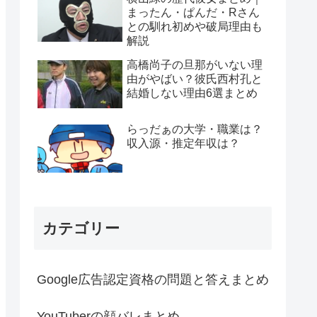
まったん・ぱんだ・Rさん
との馴れ初めや破局理由も
解説
高橋尚子の旦那がいない理
由がやばい？彼氏西村孔と
結婚しない理由6選まとめ
らっだぁの大学・職業は？
収入源・推定年収は？
カテゴリー
Google広告認定資格の問題と答えまとめ
YouTuberの顔バレまとめ