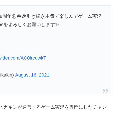
が8周年㊗️🎮🎉引き続き本気で楽しんでゲーム実況
amesをよろしくお願いします✨
twitter.com/AC0lreuwkT
kakin)
August 16, 2021
人気者ヒカキンが運営するゲーム実況を専門にしたチャン