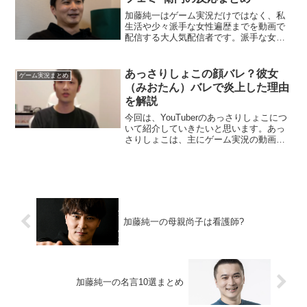
加藤純一はゲーム実況だけではなく、私
生活や少々派手な女性遍歴までを動画で
配信する大人気配信者です。派手な女性
遍歴を持った加藤純一ですが2021年9月に
突然結婚すると報告し、翌月の10月に入
籍をしました。今回は加藤純一が結婚し
あっさりしょこの顔バレ？彼女
ゲーム実況まとめ
たことを同じよう...
（みおたん）バレで炎上した理由
を解説
今回は、YouTuberのあっさりしょこにつ
いて紹介していきたいと思います。あっ
さりしょこは、主にゲーム実況の動画を
YouTube上にアップロードしています。
ゲーム実況者は基本、自身の顔を画面上
に映す必要がないため、顔を隠していま
す。あっさ...
加藤純一の母親尚子は看護師?
加藤純一の名言10選まとめ