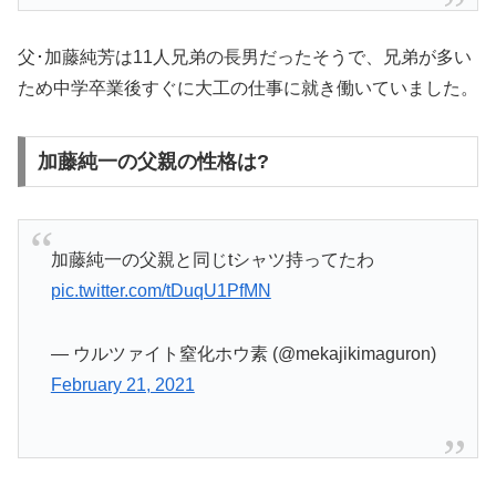
父･加藤純芳は11人兄弟の長男だったそうで、兄弟が多い
ため中学卒業後すぐに大工の仕事に就き働いていました。
加藤純一の父親の性格は?
加藤純一の父親と同じtシャツ持ってたわ
pic.twitter.com/tDuqU1PfMN
— ウルツァイト窒化ホウ素 (@mekajikimaguron)
February 21, 2021