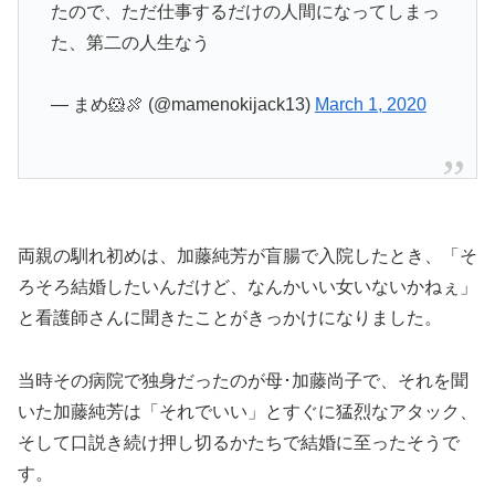
たので、ただ仕事するだけの人間になってしまっ
た、第二の人生なう
— まめ🐹🍖 (@mamenokijack13)
March 1, 2020
両親の馴れ初めは、加藤純芳が盲腸で入院したとき、「そ
ろそろ結婚したいんだけど、なんかいい女いないかねぇ」
と看護師さんに聞きたことがきっかけになりました。
当時その病院で独身だったのが母･加藤尚子で、それを聞
いた加藤純芳は「それでいい」とすぐに猛烈なアタック、
そして口説き続け押し切るかたちで結婚に至ったそうで
す。