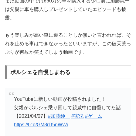
また動画の中では650万の車を購入する少し前に加藤純一
は父親に車を購入しプレゼントしていたエピソードも披
露。
もう楽しみが高い車に乗ることしか無いと言われれば、そ
れを止める事はできなかったといいますが、この破天荒っ
ぷりが何故か笑えてしまう動画です。
ポルシェを自慢しまわる
YouTubeに新しい動画が投稿されました！
父親がポルシェ乗り回して親戚中に自慢してた話
【2021/04/07】
#加藤純一
#実況
#ゲーム
https://t.co/GM8rD5nWWi