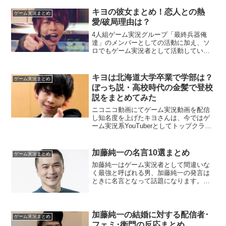
質疑応答です。悩みの種類は様々です
が、特に「将来に不安を感じる」「...
キヨの彼女まとめ！恋人との熱
ゲーム実況まとめ
愛/破局理由は？
4人組ゲーム実況グループ「最終兵器俺
達」のメンバーとしての活動に加え、ソ
ロでもゲーム実況者として活動している
ゲーム実況YouTuberキヨ。以前は顔を隠
して配信していたものの、現在は素顔も
公表しており、YouTuberとしての活動だ
キヨは北海道大学卒業で学部は？
ゲーム実況まとめ
けではな...
ぼっち説・高校時代の金髪で登校
説をまとめてみた
ニコニコ動画にてゲーム実況動画を配信
し知名度を上げたキヨさんは、今ではゲ
ーム実況系YouTuberとしてトップクラス
の人気を誇っています。今回はキヨさん
の学生時代について注目！北海道大学を
卒業したキヨさんにボッチだった説があ
加藤純一の名言10選まとめ
ゲーム実況まとめ
るようですが…？...
加藤純一はゲーム実況者として間違いな
く最強と呼ばれる男、加藤純一の発言は
ときに名言となって話題になります。今
回はそんな加藤純一の名言を10選にして
まとめてご紹介します。加藤純一の名言
①「一発でいいわけ、俺たちは」この名
言は「モンスターファー...
加藤純一の結婚に対する配信者･
ゲーム実況まとめ
フェミ･衛門の反応まとめ