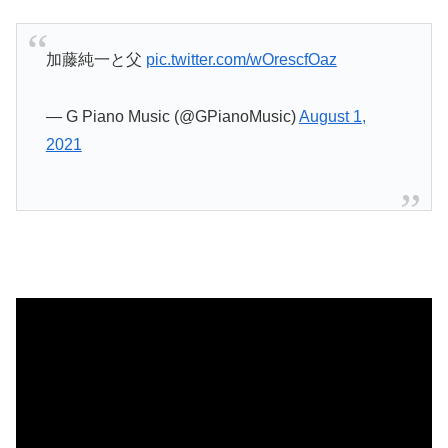
加藤純一と父
pic.twitter.com/wOrescfOaz
— G Piano Music (@GPianoMusic)
August 1,
2021