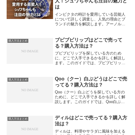
人！シュワちゃんも注目の魅力と
は
インビクタの時計を愛用している芸能人
について詳しく調査し、人気の理由とブ
ランドの魅力を解説します。アーノル
ド・シュワルツェネッガーをはじめとす
る海外セレブから日本のアスリートま
で、幅広い著名人に愛されるインビクタ
ブビブビリップはどこで売って
購入方法まとめ
の魅力を探ります。インビクタ...
る？購入方法は？
ブビブビリップを探している方のため
に、どこで入手できるかを詳しく解説し
ます。このガイドでは、ブビブビリップ
の購入先、価格、購入時の注意点などを
紹介します。ドラッグストアマツモトキ
ヨシマツモトキヨシでは、ブビブビリッ
Qoo（クー）白ぶどうはどこで売
購入方法まとめ
プを取り扱っていることがあ...
ってる？購入方法は？
Qoo（クー）白ぶどうを探している方の
ために、どこで入手できるかを詳しく解
説します。このガイドでは、Qoo白ぶど
うの購入先、価格、購入時の注意点など
を紹介します。1. コンビニエンスストア
セブンイレブンセブンイレブンは全国に
ディルはどこで売ってる？購入方
購入方法まとめ
店舗があり、Qo...
法は？
ディルは、料理やサラダに風味を加える