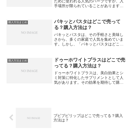
ために使われる人気のハーブですが、入
手場所が限られていることがあります。
ここでは、ディルを購入できる場所とそ
の購入方法について詳しく説明します。
購入できる場所大型スーパーディルは大
パキッとパスタはどこで売って
購入方法まとめ
型スーパーで見つけること...
る？購入方法は？
パキッとパスタは、その手軽さと美味し
さから、多くの家庭で人気を集めていま
す。しかし、「パキッとパスタはどこで
売ってる？」と疑問に思う方も少なくあ
りません。この記事では、パキッとパス
タの購入方法について詳しく解説しま
ドゥーホワイトプラスはどこで売
購入方法まとめ
す。オンラインでの購入方法...
ってる？購入方法は？
ドゥーホワイトプラスは、美白効果とシ
ミ対策に特化したサプリメントとして人
気があります。その効果を期待して購入
を検討している方も多いでしょう。しか
し、「ドゥーホワイトプラスはどこで売
ってる？」という疑問を抱く方も少なく
ありません。この記事では...
ブビブビリップはどこで売ってる？購入
方法は？