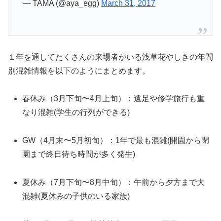
— TAMA (@aya_egg)
March 31, 2017
１年を通してたくさんの来場者がいる浅草花やしきの年間
別混雑情報を以下のようにまとめます。
春休み（3月下旬〜4月上旬）：遠足や修学旅行も重
なり混雑(学生の行列ができる)
GW（4月末〜5月初旬）：1年で最も混雑(開園から閉
園まで終日待ち時間が多く発生)
夏休み（7月下旬〜8月中旬）：午前から夕方まで大
混雑(夏休みの子供のいる家族)