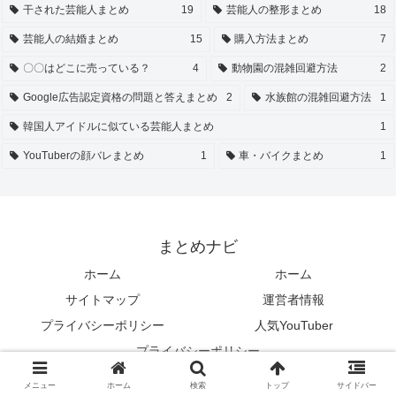
干された芸能人まとめ
19
芸能人の整形まとめ
18
芸能人の結婚まとめ
15
購入方法まとめ
7
〇〇はどこに売っている？
4
動物園の混雑回避方法
2
Google広告認定資格の問題と答えまとめ
2
水族館の混雑回避方法
1
韓国人アイドルに似ている芸能人まとめ
1
YouTuberの顔バレまとめ
1
車・バイクまとめ
1
まとめナビ
ホーム
ホーム
サイトマップ
運営者情報
プライバシーポリシー
人気YouTuber
プライバシーポリシー
© 2024 まとめナビ.
メニュー
ホーム
検索
トップ
サイドバー