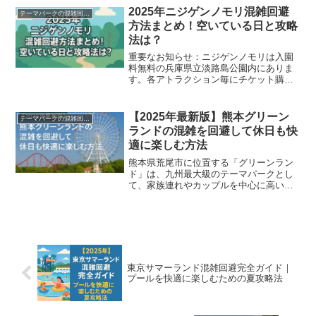
館明治村の混雑状況を詳しく分析し、空
2025年ニジゲンノモリ混雑回避
テーマパークの混雑回避方法
いている日や時間帯、具体...
方法まとめ！空いている日と攻略
法は？
重要なお知らせ：ニジゲンノモリは入園
料無料の兵庫県立淡路島公園内にありま
す。各アトラクション毎にチケット購入
が必要で、事前購入で混雑回避が可能で
す。ニジゲンノモリの混雑状況｜平日火
～木曜日が最も空いている理由ニジゲン
【2025年最新版】熊本グリーン
テーマパークの混雑回避方法
ノモリは兵庫県淡路島にあ...
ランドの混雑を回避して休日も快
適に楽しむ方法
熊本県荒尾市に位置する「グリーンラン
ド」は、九州最大級のテーマパークとし
て、家族連れやカップルを中心に高い人
気を誇っています。しかし、休日や長期
休暇になると、園内外で混雑が発生し、
せっかくの楽しい一日が台無しになるこ
とも少なくありません。こ...
東京サマーランド混雑回避完全ガイド｜
プールを快適に楽しむための夏攻略法