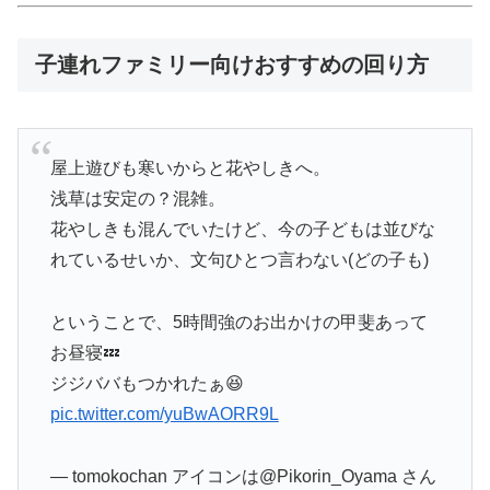
子連れファミリー向けおすすめの回り方
屋上遊びも寒いからと花やしきへ。
浅草は安定の？混雑。
花やしきも混んでいたけど、今の子どもは並びな
れているせいか、文句ひとつ言わない(どの子も)
ということで、5時間強のお出かけの甲斐あって
お昼寝💤
ジジババもつかれたぁ😆
pic.twitter.com/yuBwAORR9L
— tomokochan アイコンは@Pikorin_Oyama さん