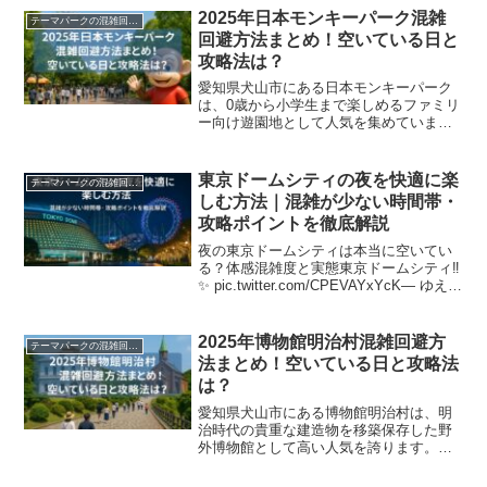
混雑データと効果的な攻略法を詳しく解
2025年日本モンキーパーク混雑
テーマパークの混雑回避方法
説していきます。八...
回避方法まとめ！空いている日と
攻略法は？
愛知県犬山市にある日本モンキーパーク
は、0歳から小学生まで楽しめるファミリ
ー向け遊園地として人気を集めていま
す。30種類以上のアトラクションと夏期
限定プール「水の楽園 モンプル」で年間
を通じて楽しめますが、混雑回避のコツ
東京ドームシティの夜を快適に楽
テーマパークの混雑回避方法
を知らないと待ち時間...
しむ方法｜混雑が少ない時間帯・
攻略ポイントを徹底解説
夜の東京ドームシティは本当に空いてい
る？体感混雑度と実態東京ドームシティ‼️
✨ pic.twitter.com/CPEVAYxYcK— ゆえマ
マ@7y娘♬ (@yuesuke3) August 4, 2025
東京ドームシティは昼間に比べて夜...
2025年博物館明治村混雑回避方
テーマパークの混雑回避方法
法まとめ！空いている日と攻略法
は？
愛知県犬山市にある博物館明治村は、明
治時代の貴重な建造物を移築保存した野
外博物館として高い人気を誇ります。し
かし、人気施設だけに混雑は避けられな
い現実があります。この記事では、博物