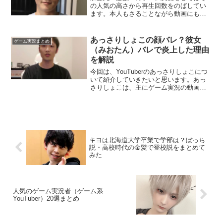
の人気の高さから再生回数をのばしてい
ます。本人もさることながら動画にも登
場するご家族も登場のたびに話題になり
ます、今回は改めてそんな加藤純一自身
のことを調査していきます。「加藤純一
あっさりしょこの顔バレ？彼女
ゲーム実況まとめ
最強」の元ネタは?"加藤...
（みおたん）バレで炎上した理由
を解説
今回は、YouTuberのあっさりしょこにつ
いて紹介していきたいと思います。あっ
さりしょこは、主にゲーム実況の動画を
YouTube上にアップロードしています。
ゲーム実況者は基本、自身の顔を画面上
に映す必要がないため、顔を隠していま
す。あっさ...
キヨは北海道大学卒業で学部は？ぼっち
説・高校時代の金髪で登校説をまとめて
みた
人気のゲーム実況者（ゲーム系
YouTuber）20選まとめ