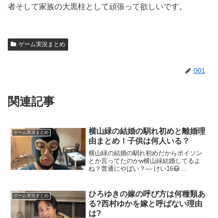
者そして家族の大黒柱として頑張って欲しいです。
ゲーム実況まとめ
001
関連記事
横山緑の結婚の馴れ初めと離婚理
ゲーム実況まとめ
由まとめ！子供は何人いる？
横山緑の結婚の馴れ初めだからポイソン
とか言ってたのかw横山緑結婚してるよ
ね？普通にやばい？— けい16😷
(@korekoresaikou) August 3, 2022横山緑
と嫁の出会ったきっかけはYahoo!メール
です。横山緑はYaho...
ひろゆきの嫁の呼び方は何種類あ
ゲーム実況まとめ
る?西村ゆかを嫁と呼ばない理由
は?