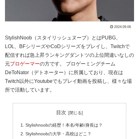
2024.09.06
StylishNoob（スタイリッシュヌーブ）とはPUBG、
LOL、BFシリーズやCoDシリーズをプレイし、Twitchで
配信すれば急上昇ランキングダントツの上位間違いなしの
元
プロゲーマー
の方です。 プロゲーミングチーム
DeToNator（デトネーター）に所属しており、現在は
Twitch以外にYoutubeでもプレイ動画を投稿し、様々な場
所で活動しています。
目次
Stylishnoobの経歴！本名/年齢/身長は？
Stylishnoobの大学・高校はどこ？