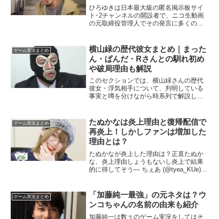
ひろゆきは日本最大級の匿名掲示板サイ
ト･2チャンネルの開設者で、ニコ生動画
の元取締役管理人でその発言に多くの注
目が集まる存在です。今回はそんなひろ
ゆきのプライベートな部分、とくに嫁･西
村ゆかとの関係について呼び方や、ひろ
横山緑の歴代彼女まとめ｜まった
ゲーム実況まとめ
ゆきが嫁と呼ばない理...
ん・ぱんだ・Rさんとの馴れ初め
や破局理由も解説
このセクションでは、横山緑さんの歴代
彼女・浮気相手について、判明している
事実と噂を分けながら時系列で解説しま
す。横山緑さんプロフィール（前提情
報）本名：久保田学（愛知県瀬戸市出
身）経歴：2009年からニコニコ生放送
たぬかなは炎上理由と復帰配信で
ゲーム実況まとめ
「暗黒放送」の配信者として...
再炎上！しかしファンは増加した
理由とは？
たぬかなが炎上した理由は？正直たぬか
な、炎上理由しょうもないし炎上で結果
的に得してそう— ちぇあ (@tyea_KUe)
February 18, 2023たぬかなが炎上した理
由は2022年2月15日に配信プラットフォ
ーム「mildom」で...
「加藤純一最強」の元ネタは？ウ
ゲーム実況まとめ
ンコちゃんの名前の由来も紹介
加藤純一は数々のゲーム実況をしてはそ